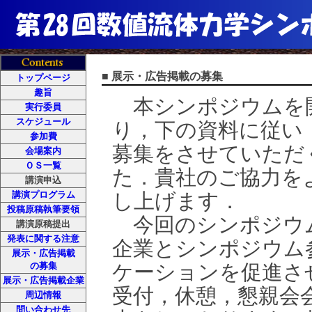
■ 展示・広告掲載の募集
トップページ
趣旨
本シンポジウムを
実行委員
スケジュール
り，下の資料に従い
参加費
募集をさせていただ
会場案内
ＯＳ一覧
た．貴社のご協力を
講演申込
講演プログラム
し上げます．
投稿原稿執筆要領
今回のシンポジウ
講演原稿提出
発表に関する注意
企業とシンポジウム
展示・広告掲載
の募集
ケーションを促進さ
展示・広告掲載企業
受付，休憩，懇親会
周辺情報
問い合わせ先