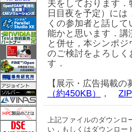
夫をしております．
日目夜を予定）には
くの参加者と話して
能かと思います．講
と併せ，本シンポジ
のご検討をよろしく
す．
【展示・広告掲載
（約450KB）
，
ZI
上記ファイルのダウンロ
い，もしくはダウンロー