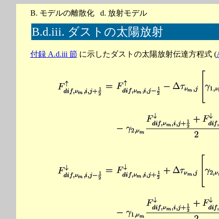
B. モデルの離散化 d. 放射モデル
B.d.iii. ダストの太陽放射
付録 A.d.iii 節
に示したダストの太陽放射伝達方程式 (