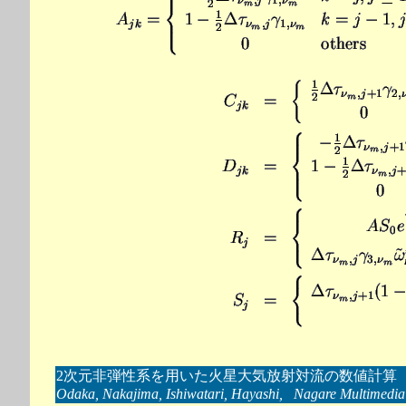
2次元非弾性系を用いた火星大気放射対流の数値計算
Odaka, Nakajima, Ishiwatari, Hayashi, Nagare Multimedia