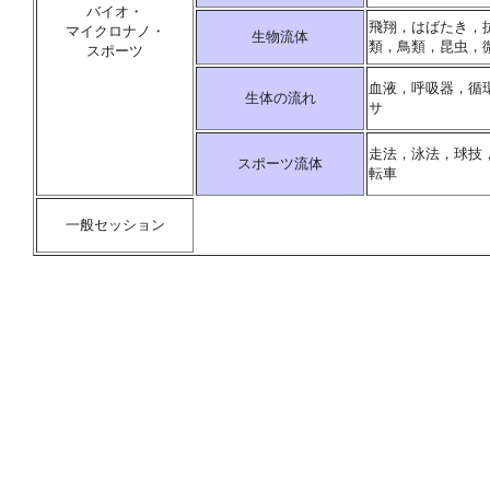
バイオ・
飛翔，はばたき，
マイクロナノ・
生物流体
類，鳥類，昆虫，微
スポーツ
血液，呼吸器，循
生体の流れ
サ
走法，泳法，球技
スポーツ流体
転車
一般セッション