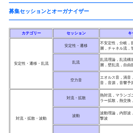
募集セッションとオーガナイザー
カテゴリー
セッション
キ
不安定性，分岐，
安定性・遷移
層，チャネル流，
乱流理論，乱流構
乱流
安定性・遷移・乱流
層，壁乱流，自由
エオルス音，渦音
空力音
音，音源，音響予
熱対流，マランゴ
対流・拡散
ラー拡散，熱交換
波動理論，内部波
波動
対流・拡散・波動
撃波