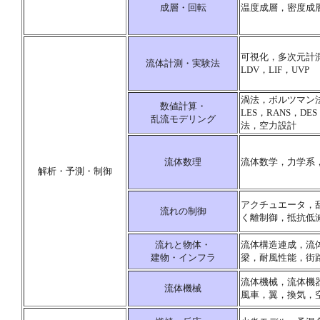
成層・回転
温度成層，密度成
可視化，多次元計測
流体計測・実験法
LDV，LIF，UVP
渦法，ボルツマン
数値計算・
LES，RANS，DES
乱流モデリング
法，空力設計
流体数理
流体数学，力学系
解析・予測・制御
アクチュエータ，
流れの制御
く離制御，抵抗低
流れと物体・
流体構造連成，流
建物・インフラ
梁，耐風性能，街
流体機械，流体機
流体機械
風車，翼，換気，