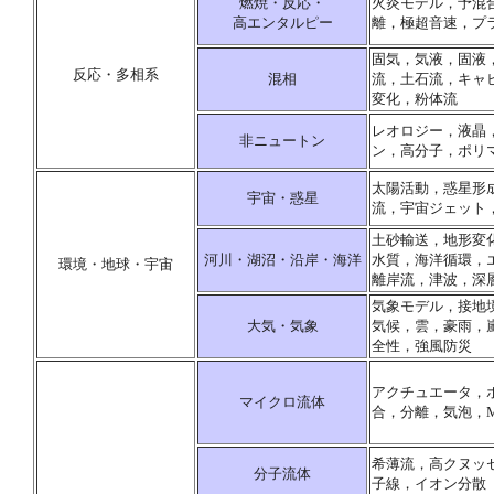
燃焼・反応・
火炎モデル，予混
高エンタルピー
離，極超音速，プ
固気，気液，固液
反応・多相系
混相
流，土石流，キャ
変化，粉体流
レオロジー，液晶
非ニュートン
ン，高分子，ポリ
太陽活動，惑星形
宇宙・惑星
流，宇宙ジェット
土砂輸送，地形変
河川・湖沼・沿岸・海洋
水質，海洋循環，
環境・地球・宇宙
離岸流，津波，深
気象モデル，接地
大気・気象
気候，雲，豪雨，
全性，強風防災
アクチュエータ，
マイクロ流体
合，分離，気泡，M
希薄流，高クヌッ
分子流体
子線，イオン分散