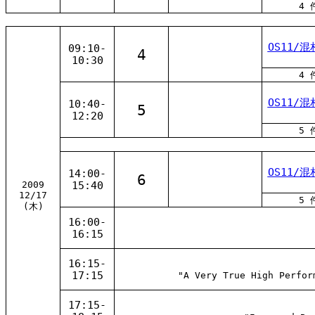
4 
OS11/混
09:10-
4
10:30
4 
OS11/混
10:40-
5
12:20
5 
OS11/混
14:00-
6
2009
15:40
12/17
5 
(木)
16:00-
16:15
16:15-
17:15
"A Very True High Perfor
17:15-