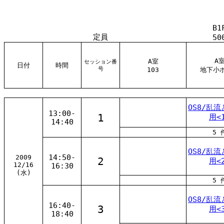
B1
定員
50
A
A室
セッション番
日付
時間
号
103
地下小
OS8/乱
13:00-
1
用<
14:40
5 
OS8/乱
14:50-
2009
2
用<
12/16
16:30
(水)
5 
OS8/乱
16:40-
3
用<
18:40