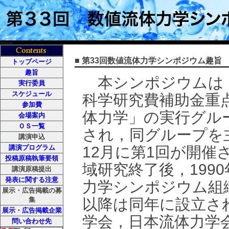
■ 第33回数値流体力学シンポジウム趣旨
トップページ
趣旨
本シンポジウムは，
実行委員
スケジュール
科学研究費補助金重
参加費
体力学」の実行グル
会場案内
ＯＳ一覧
され，同グループを
講演申込
講演プログラム
12月に第1回が開催
投稿原稿執筆要領
域研究終了後，199
講演原稿提出
発表に関する注意
力学シンポジウム組織
展示・広告掲載の募
集
以降は同年に設立さ
展示・広告掲載企業
学会，日本流体力学
問い合わせ先