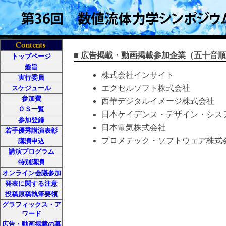
■ 広告掲載・動画掲載参加企業（五十音
トップページ
趣旨
株式会社インサイト
実行委員
エクセルソフト株式会社
スケジュール
参加費
西華デジタルイメージ株式会社
ＯＳ一覧
日本ケイデンス・デザイン・シス
参加登録
日本電気株式会社
若手優秀講演表彰
プロメテック・ソフトウェア株式
講演申込
講演プログラム
特別講演
オンライン会議参加
発表に関する注意
投稿原稿執筆要領
グラフィックス・ア
ワード
広告・動画掲載の募