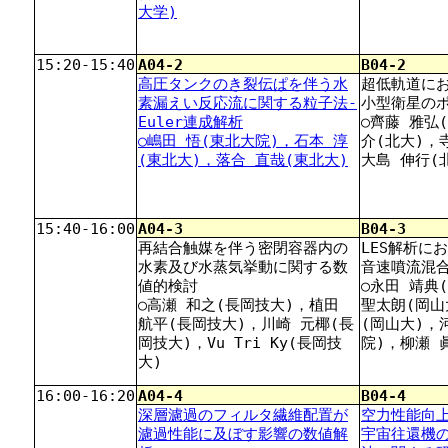
大学)
15:20-15:40
A04-2
B04-2
高圧タンクのき裂伝ぱを伴う水
超低軌道に
素漏えい反応流に関する粒子法-
小型衛星の
Euler連成解析
○齊藤 雅弘
○嶋田 悟(東北大院)，石本 淳
介(北大)，
(東北大)，落合 直哉(東北大)
大島 伸行(
15:40-16:00
A04-3
B04-3
再結合触媒を伴う密閉容器内の
LES解析に
水素及び水蒸気挙動に関する数
音速噴流混
値的検討
○永田 靖典
○高瀬 和之(長岡技大)，植田
聖太朗(岡山
航平(長岡技大)，川崎 元椰(長
(岡山大)，
岡技大)，Vu Tri Ky(長岡技
院)，柳瀬 
大)
16:00-16:20
A04-4
B04-4
深層濾過のフィルタ繊維配置が
空力性能向上
濾過性能に及ぼす影響の数値解
宇宙往還機