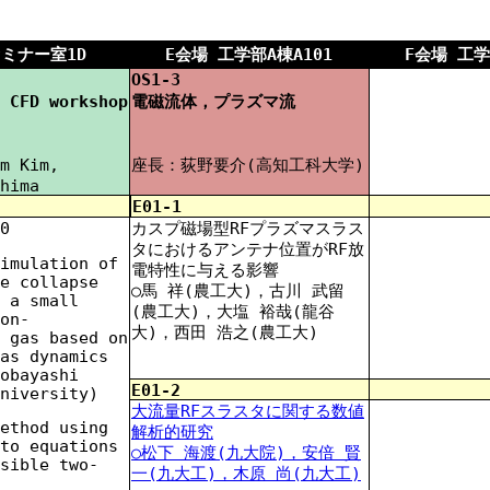
E会場 工学部A棟A101
F会場 工学
セミナー室1D
OS1-3
 CFD workshop
電磁流体，プラズマ流
m Kim,
座長：荻野要介(高知工科大学)
hima
E01-1
0
カスプ磁場型RFプラズマスラス
タにおけるアンテナ位置がRF放
imulation of
電特性に与える影響
e collapse
○馬 祥(農工大)，古川 武留
 a small
(農工大)，大塩 裕哉(龍谷
on-
大)，西田 浩之(農工大)
 gas based on
as dynamics
obayashi
E01-2
niversity)
大流量RFスラスタに関する数値
ethod using
解析的研究
to equations
○松下 海渡(九大院)，安倍 賢
sible two-
一(九大工)，木原 尚(九大工)