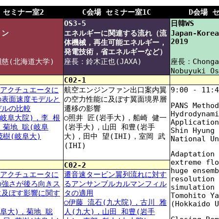
 セミナー室2
C会場 セミナー室1C
D会場 
OS3-5
日韓WS
ョン
エネルギーに関連する流れ（流
Japan-Korea
2019
体機械，再生可能エネルギー，
発電技術，省エネルギーなど）
慈(北海道大学)
座長：鈴木正也(JAXA)
座長：Chonga
Nobuyuki Os
C02-1
マアクチュエータに
航空エンジンファン出口案内翼
9:00 - 11:4
の表面速度モデルと
の空力性能に及ぼす翼面境界層
PANS Method
デルの比較
遷移の影響
Hydrodynami
(岐阜大院)，李 根
○照井 匠(岩手大)，船崎 健一
Application
，菊地 聡(岐阜
(岩手大)，山田 和豊(岩手
Shin Hyung 
茂樹(岐阜大)
大)，田中 望(IHI)，室岡 武
National Un
(IHI)
Adaptation 
extreme flo
C02-2
huge ensemb
マアクチュエータに
遷音速タービン翼列流れに対す
resolution 
の強さが後ろ向きス
るアンサンブルカルマンフィル
simulation 
に及ぼす影響に関す
タの適用
Tomohito Ya
○伊藤 流石(九大院)，古川 雅
(Hokkaido U
岐阜大)，菊地 聡
人(九大)，山田 和豊(岩手