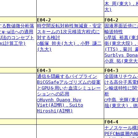
木 周(東大)，
大)
E04-2
F04-2
する数値微分桁落
時空間反転対称性無減衰・安定
固液界面近傍に
ψ-ω法への適用
スキームの1次元移流方程式に
輸送特性
-U法のコンセプト
対する検討
○早坂 裕真(東
mi計算工学)
○飯塚 幹夫(九大)，小野 謙二
衛(東北大院)，
(九大)
(TTS)，菊川
Surblys Do
小原 拓(東北大
E04-3
F04-3
通信を隠蔽するパイプライン
全固体リチウム
BiCGSafeアルゴリズムの提案
ける高分子系電
とGPUを用いた血流シミュレー
ン輸送特性に関
ションへの応用
析
○Huynh Quang Huy
○中島 光輝(東
Viet(AIMR)，Suito
哉(東北大)，徳
Hiroshi(AIMR)
F04-4
ナノスケール構
PEFC触媒層内