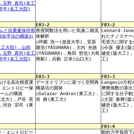
，玉野 真司(名工
洋平(名工大院)
E03-2
F03-2
ームと自乗量保存形
密度関数法を用いた気液二相流
Lennard-Jo
混合手法の構築お
体解析
れたナノスケー
○坪郷 浩一(放送大学)，安原
毛管力に関する
名工大院)，山田
隆浩(YASUHARA)，大内 光徳
○今泉 優太(阪
，玉野 真司(名工
(YASUHARA)，角田 哲也(大島
健史(阪大工)，
洋平(名工大院)
商船)，兵動 正幸(山口大)
工)
E03-3
F03-3
おける高次精度運
データドリブンに基づく空間再
Langevin
・エントロピー保
構築法の開発
摩擦係数の算出
スキームの構築
○Salazar Andres(東工大)，
に関する分子動
東北大)，戸谷 晃
肖 鋒(東工大)
○大賀 春輝(阪
，河合 宗司 (東
健史(阪大工)，
工)
F03-4
ー・エントロピー
動的力学負荷下