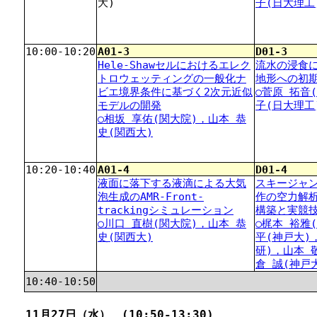
大)
子(日大理工
10:00-10:20
A01-3
D01-3
Hele-Shawセルにおけるエレク
流水の浸食
トロウェッティングの一般化ナ
地形への初
ビエ境界条件に基づく2次元近似
○菅原 拓音
モデルの開発
子(日大理工
○相坂 享佑(関大院)，山本 恭
史(関西大)
10:20-10:40
A01-4
D01-4
液面に落下する液滴による大気
スキージャ
泡生成のAMR-Front-
作の空力解
trackingシミュレーション
構築と実競
○川口 直樹(関大院)，山本 恭
○梶本 裕雅
史(関西大)
平(神戸大)，
研)，山本 
倉 誠(神戸
10:40-10:50
11月27日（水） (10:50-13:30)