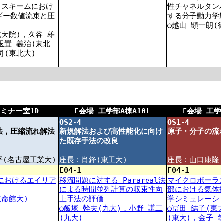
) スキームにおけ
性チャネルタン
ギー数値流束と圧
する分子動力学
○越山 顕一朗(
北大院)，久谷 雄
玉置 義治(東北
司(東北大)
E会場 工学部A棟A101
F会場 工学
セミナー室1D
OS2-4
OS1-4
法，圧縮流れ解法
新規解法および高性能化に向け
原子・分子の流
た既存手法の改良
平(名古屋工業大)
座長：肖鋒(東工大)
座長：山口康隆
E04-1
F04-1
法におけるエイリア
移流問題に対する Parareal法
マイクロポーラ
による時間並列計算の収束性向
部における気体
立命館大)
上手法の評価
学シミュレーシ
○飯塚 幹夫(九大)，小野 謙二
○冨田 結子(東
(九大)
(東大)，金子 