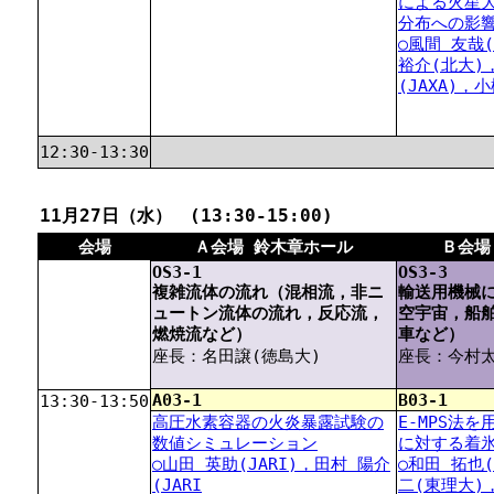
による火星
分布への影
○風間 友哉
裕介(北大)
(JAXA)，
12:30-13:30
11月27日（水） (13:30-15:00)
会場
Ａ会場 鈴木章ホール
Ｂ会場
OS3-1
OS3-3
複雑流体の流れ（混相流，非ニ
輸送用機械
ュートン流体の流れ，反応流，
空宇宙，船
燃焼流など）
車など）
座長：名田譲(徳島大)
座長：今村太
A03-1
B03-1
13:30-13:50
高圧水素容器の火炎暴露試験の
E-MPS法を
数値シミュレーション
に対する着
○山田 英助(JARI)，田村 陽介
○和田 拓也
(JARI
二(東理大)