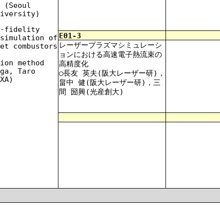
 (Seoul
iversity)
-fidelity
E01-3
simulation of
レーザープラズマシミュレーシ
et combustors
ョンにおける高速電子熱流束の
ion method
高精度化
ga, Taro
○長友 英夫(阪大レーザー研)，
XA)
畠中 健(阪大レーザー研)，三
間 圀興(光産創大)