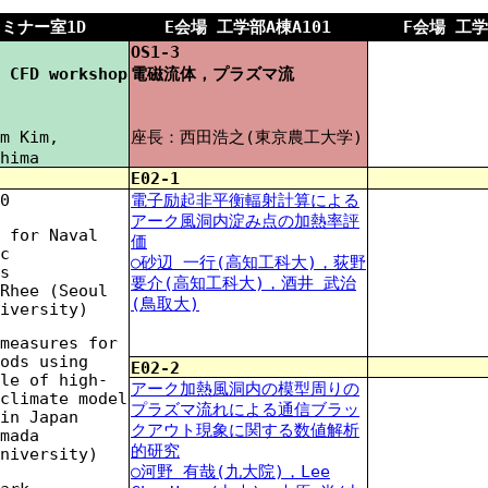
E会場 工学部A棟A101
F会場 工学
セミナー室1D
OS1-3
 CFD workshop
電磁流体，プラズマ流
m Kim,
座長：西田浩之(東京農工大学)
hima
E02-1
0
電子励起非平衡輻射計算による
アーク風洞内淀み点の加熱率評
 for Naval
価
c
○砂辺 一行(高知工科大)，荻野
s
要介(高知工科大)，酒井 武治
Rhee (Seoul
(鳥取大)
iversity)
measures for
ods using
E02-2
le of high-
アーク加熱風洞内の模型周りの
climate model
プラズマ流れによる通信ブラッ
in Japan
クアウト現象に関する数値解析
mada
的研究
niversity)
○河野 有哉(九大院)，Lee