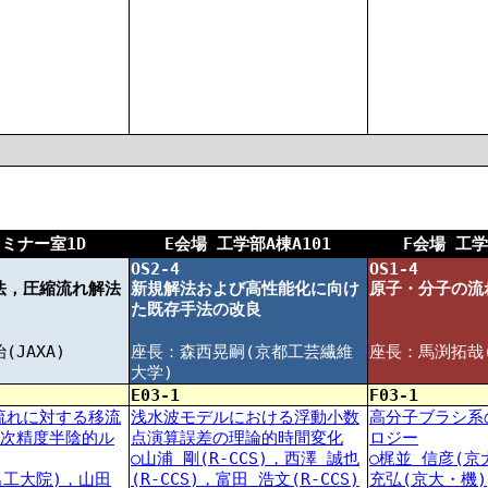
E会場 工学部A棟A101
F会場 工学
セミナー室1D
OS2-4
OS1-4
法，圧縮流れ解法
新規解法および高性能化に向け
原子・分子の流
た既存手法の改良
JAXA)
座長：森西晃嗣(京都工芸繊維
座長：馬渕拓哉
大学)
E03-1
F03-1
流れに対する移流
浅水波モデルにおける浮動小数
高分子ブラシ系
2次精度半陰的ル
点演算誤差の理論的時間変化
ロジー
○山浦 剛(R-CCS)，西澤 誠也
○梶並 信彦(京
名工大院)，山田
(R-CCS)，富田 浩文(R-CCS)
充弘(京大・機)