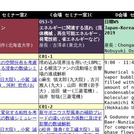
 セミナー室2
C会場 セミナー室1C
D会場 
OS3-5
日韓WS
ョン
エネルギーに関連する流れ（流
Japan-Korea
2019
体機械，再生可能エネルギー，
発電技術，省エネルギーなど）
作(北海道大学)
座長：古澤卓(東北大)
座長：Chonga
Nobuyuki Os
C01-1
性の空間分布を考慮
埋め込み境界法を用いたLBMに
9:00 - 11:4
よる浸食の数値シミ
よる横流ファンの流動場と音響
Numerical s
ン
場の連成解析
vapor bubbl
(日大院)，小紫 誠
○麻生 慎太郎(九大院)，古川
filled with
)，河村 哲也(お
雅人(九大)，山田 和豊(岩手
amount of n
大)，迫田 健一(三菱電機)，
condensable
福井 智哉(三菱電機)
molecular g
Kazumichi K
C01-2
(Hokkaido U
て変化する粘性を考
新サボニウス型風車の補助ブレ
A Godunov m
流の数値シミュレー
ードの違いが出力係数に及ぼす
Baer-Nunzia
影響の数値解析
for compres
(日大院)，小紫 誠
○松井 隆典(京工繊大院)，福
phase flows