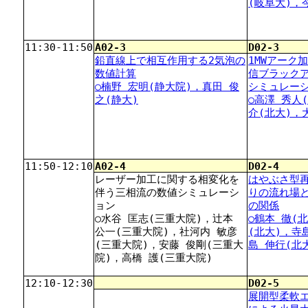
(岐阜大)，
11:30-11:50
A02-3
D02-3
鉛直線上で相互作用する2気泡の
1MWアーク
数値計算
信ブラック
○楠野 宏明(静大院)，真田 俊
シミュレー
之(静大)
○高澤 秀人
介(北大)，
11:50-12:10
A02-4
D02-4
レーザー加工に関する相変化を
はやぶさ型
伴う三相流の数値シミュレーシ
りの流れ場
ョン
の関係
○水谷 匡志(三重大院)，辻本
○鶴本 徹(
公一(三重大院)，社河内 敏彦
(北大)，寺
(三重大院)，安藤 俊剛(三重大
島 伸行(北
院)，高橋 護(三重大院)
12:10-12:30
D02-5
展開型柔軟