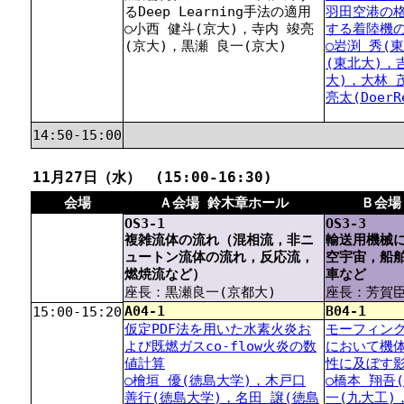
るDeep Learning手法の適用
羽田空港の
○小西 健斗(京大)，寺内 竣亮
する着陸機
(京大)，黒瀬 良一(京大)
○岩渕 秀(
(東北大)，
大)，大林 
亮太(DoerR
14:50-15:00
11月27日（水） (15:00-16:30)
会場
Ａ会場 鈴木章ホール
Ｂ会場
OS3-1
OS3-3
複雑流体の流れ（混相流，非ニ
輸送用機械
ュートン流体の流れ，反応流，
空宇宙，船
燃焼流など）
車など
座長：黒瀬良一(京都大)
座長：芳賀臣紀
A04-1
B04-1
15:00-15:20
仮定PDF法を用いた水素火炎お
モーフィン
よび既燃ガスco-flow火炎の数
において機
値計算
性に及ぼす
○檜垣 優(徳島大学)，木戸口
○橋本 翔吾
善行(徳島大学)，名田 譲(徳島
一(九大工)