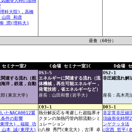
大気圏突入時の加熱
響
(理科大院)，高橋
，山田 和彦
小柳 潤(理科大)
昼食（60分）
 セミナー室2
C会場 セミナー室1C
D会場 
OS3-5
OS2-1
に関連する流れ（航
エネルギーに関連する流れ（流
非圧縮流れ解
舶海洋，鉄道，自動
体機械，再生可能エネルギー，
発電技術，省エネルギーなど）
郎(東京大学)
座長：山田和豊(岩手大)
座長：高木亮治(
C03-1
D03-1
用いたNACA0012翼
熱分解反応を考慮した超臨界オ
非定常非圧縮
氷条件の影響
クタンの加熱円管内部流動シミ
項線形化時間
(東理大)，福留 功
ュレーション
ンゲクッタ法
，山本 誠(東理大)
○八柳 秀門(東北大)，古澤 卓
○宮西 哲平(