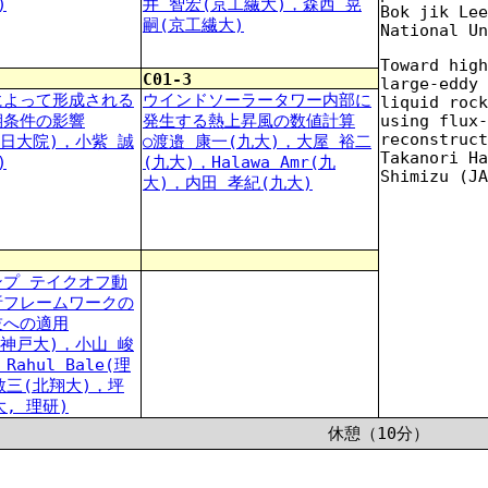
)
井 智宏(京工繊大)，森西 晃
Bok jik Lee
嗣(京工繊大)
National Un
Toward high
C01-3
large-eddy 
によって形成される
ウインドソーラータワー内部に
liquid rock
using flux-
期条件の影響
発生する熱上昇風の数値計算
reconstruct
(日大院)，小紫 誠
○渡邉 康一(九大)，大屋 裕二
Takanori Ha
)
(九大)，Halawa Amr(九
Shimizu (JA
大)，内田 孝紀(九大)
ンプ テイクオフ動
析フレームワークの
技への適用
(神戸大)，小山 峻
Rahul Bale(理
敬三(北翔大)，坪
大, 理研)
休憩（10分）