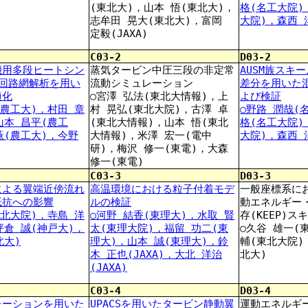
(東北大)，山本 悟(東北大)，
格(名工大院)
志牟田 晃大(東北大)，富岡
大院)，森西 
定毅(JAXA)
C03-2
D03-2
機用多段ヒートシン
蒸気タービン中圧三段の非定常
AUSM族スキ
熱回路網解析を用い
流動シミュレーション
差分を用いた
適化
○宮澤 弘法(東北大情報)，上
よび検証
(農工大)，村田 章
村 晃弘(東北大院)，古澤 卓
○野路 潤哉(
山本 昌平(農工
(東北大情報)，山本 悟(東北
格(名工大院)
薫(農工大)，今野
大情報)，米澤 宏一(電中
大院)，森西 
研)，梅沢 修一(東電)，大森
修一(東電)
C03-3
D03-3
による翼端近傍流れ
高温環境における粒子付着モデ
一般座標系に
抵抗への影響
ルの検証
動エネルギー
(北大院)，寺島 洋
○河野 結香(東理大)，水取 賢
存(KEEP)
坪倉 誠(神戸大)，
太(東理大院)，福留 功二(東
○久谷 雄一(
北大)
理大)，山本 誠(東理大)，鈴
輔(東北大院)
木 正也(JAXA)，大北 洋治
北大)
(JAXA)
C03-4
D03-4
レーションを用いた
UPACSを用いたタービン静動翼
運動エネルギ