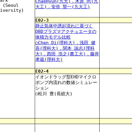
ark
ChaeHyun(九大)，木原 尚(九
 (Seoul
大工)，安倍 賢一(九大工)
iversity)
E02-3
静止気体中誘起流れに基づく
DBDプラズマアクチュエータの
体積力モデル比較
○Chen Di(理科大)，浅田 健
吾(理科大)，関本 諭志(理科
大)，西田 浩之(農工大)，藤井
孝蔵(理科大)
E02-4
イオンドラッグ型EHDマイクロ
ポンプ内流れの数値シミュレー
ション
○松川 豊(長総大)