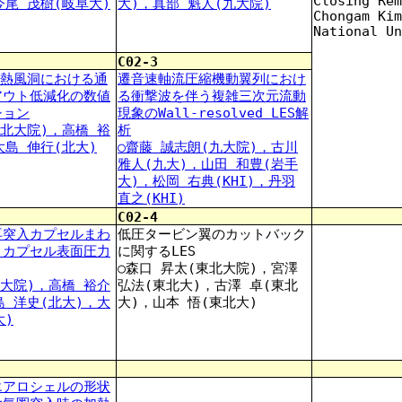
Closing Rem
今尾 茂樹(岐阜大)
大)，真部 魁人(九大院)
Chongam Kim
National Un
C02-3
加熱風洞における通
遷音速軸流圧縮機動翼列におけ
アウト低減化の数値
る衝撃波を伴う複雑三次元流動
ション
現象のWall-resolved LES解
(北大院)，高橋 裕
析
大島 伸行(北大)
○齋藤 誠志朗(九大院)，古川
雅人(九大)，山田 和豊(岩手
大)，松岡 右典(KHI)，丹羽
直之(KHI)
C02-4
再突入カプセルまわ
低圧タービン翼のカットバック
とカプセル表面圧力
に関するLES
○森口 昇太(東北大院)，宮澤
北大院)，高橋 裕介
弘法(東北大)，古澤 卓(東北
島 洋史(北大)，大
大)，山本 悟(東北大)
大)
エアロシェルの形状