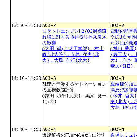
13:50-14:10
A03-2
B03-2
ロケットエンジンH2/O2燃焼流
電動化航空
れ場に対する噴射器リセス長さ
クの3次元
の影響
た多目的最
○太田 徹(北大工学部)，村上
○神山 彩夏
峻(北大院)，寺島 洋史(北
(農工大)，
大)，大島 伸行(北大)
大)，岩本 
豪人(IHI)
14:10-14:30
A03-3
B03-3
乱流と干渉するデトネーション
翼端板付加
の直接数値計算
場及び誘導
○家田 涼平(京大)，黒瀬 良一
○今井 啓太
(京大)
史(北大)，
大島 伸行(
14:30-14:50
A03-4
B03-4
燃焼解析のFlamelet法に対す
数値シミュ