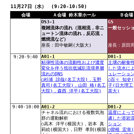
11月27日（水） (9:20-10:50)
会場
Ａ会場 鈴木章ホール
Ｂ会場
OS3-1
GS
複雑流体の流れ（混相流，非ニ
一般セッシ
ュートン流体の流れ，反応流，
燃焼流など）
座長：田中敏嗣(大阪大)
座長：原田周
A01-1
D01-1
9:20-9:40
粘弾性流体の流動性および濃度
土壌の耐食
変化を伴う抵抗低減乱流境界層
した流水に
流れのDNS
ュレーショ
○杉浦 諄哉(名工大院)，玉野
○百々 知史
真司(名工大院)，山田 格(名工
子(日大理工
大院)，森西 洋平(名工大院)
茶大)
9:40-10:00
A01-2
D01-2
チャネル流れにおける複数気泡
温度によっ
群の運動解析
慮した溶岩
○高木 洋平(横国大)，岩本 真
ション
莉絵(横国大)，日野 孝則(横国
○曽根 宏幸