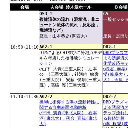
会場
Ａ会場 鈴木章ホール
Ｂ会場
OS3-1
GS
複雑流体の流れ（混相流，非ニ
一般セッシ
ュートン流体の流れ，反応流，
燃焼流など）
座長：山本恭史(関西大)
座長：黒田明
A02-1
D02-1
10:50-11:10
DIMによるCHT並びに発泡点モデ
DBDプラズ
ルを考慮した核沸騰シミュレー
よる誘起流
ション
化学反応モ
○山下 大覚(三重大院)，辻本
○長谷 泰孝
公一(三重大院)，社河内 敏彦
燮(岐阜大)
(三重大院)，安藤 俊剛(三重大
大)，今尾 
院)，高橋 護(三重大院)
11:10-11:30
A02-2
D02-2
橋脚に衝突する洪水流動特性に
DBDプラズ
関する自由表面流動解析
よる誘起流
○平田 憲真(東北大院)，石本
テップ流れ
淳(東北大)，落合 直哉(東北
る数値計算
大)
○李 根燮(