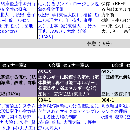
格納庫後流中を飛行
におけるサンドエロージョン現
保存 (KEEP
の安全性の研究
象の数値予測
る内部エネル
東北大)，焼野 藍子
○上野 学(東理大院)，福留 功
力平衡
吉村 僚一(東北
二(東理大)，守 裕也(東理
○嶋 直生(東
茂(東北大)，菊地
大)，山本 誠(東理大)，鈴木
一(東北大)，
eserch)
正也(JAXA)，大北 洋治
大)，河合 宗
(JAXA)
休憩（10分）
 セミナー室2
C会場 セミナー室1C
D会場 
OS3-5
OS2-1
に関連する流れ（航
エネルギーに関連する流れ（流
非圧縮流れ解
舶海洋，鉄道，自動
体機械，再生可能エネルギー，
発電技術，省エネルギーなど）
(JAXA)
座長： 宮澤弘法(東北大)
座長：森西洋
C04-1
D04-1
グ宇宙輸送システム
流体潤滑状態における摺動面に
高次精度DG
体形状変化が空力特
付与されたマイクロディンプル
シングの理解
影響に関する研究
による圧力場の制御
○淺田 啓幸(
(九大院)，安倍 賢
○伊藤 絢哉(大同大院)，坪井
，木原 尚(九大工)
涼(大同大)