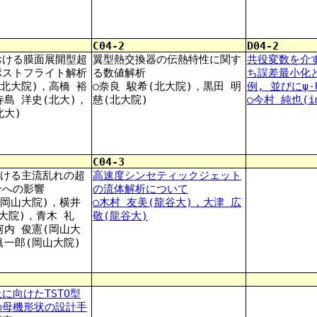
C04-2
D04-2
おける膜面展開型超
翼型熱交換器の伝熱特性に関す
共役変数を介
ポストフライト解析
る数値解析
ち誤差最小化と
(北大院)，高橋 裕
○奈良 駿希(北大院)，黒田 明
例, 並びにψ
寺島 洋史(北大)，
慈(北大院)
○今村 純也(i
北大)
C04-3
おける主流乱れの超
高速度シンセティックジェット
合への影響
の流体解析について
(岡山大院)，横井
○木村 友美(龍谷大)，大津 広
大院)，青木 礼
敬(龍谷大)
河内 俊憲(岡山大
眞一郎(岡山大院)
に向けたTSTO型
の母機形状の設計手